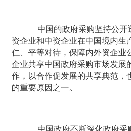
中国的政府采购坚持公开透
资企业和中资企业在中国境内生
仁、平等对待，保障内外资企业
企业共享中国政府采购市场发展
作，以合作促发展的共享典范，
的重要原因之一。
中国政府不断深化政府采购