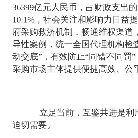
36399亿元人民币，占财政支出的
10.1%，社会关注和影响力日
府采购救济机制，畅通维权渠道
导性案例，统一全国代理机构检
动交底”，有效防止“同错不同罚
采购市场主体提供便捷高效、公
立足当前，互鉴共进是利用
迫切需要。