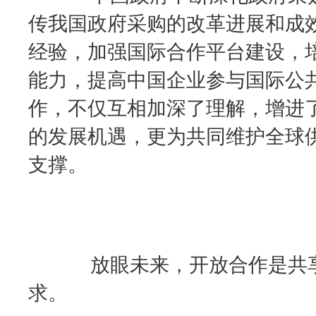
传我国政府采购的改革进展和成
经验，加强国际合作平台建设，
能力，提高中国企业参与国际公
作，不仅互相加深了理解，增进
的发展机遇，更为共同维护全球
支撑。
放眼未来，开放合作是共享
求。