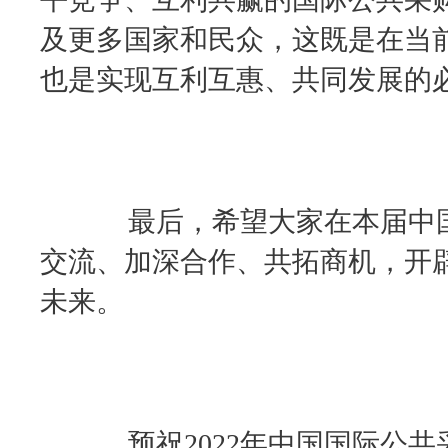
及更多国家和民众，这既是在当
也是实现互利互惠、共同发展的
最后，希望大家在本届中国
交流、加深合作、共拓商机，开
未来。
预祝2022年中国国际公共