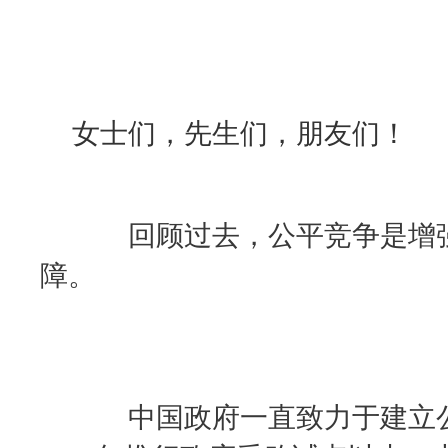
女士们，先生们，朋友们！
回顾过去，公平竞争是增强
障。
中国政府一直致力于建立公