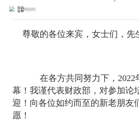
扫码访问
尊敬的各位来宾，女士们，先
在各方共同努力下，2022
幕！我谨代表财政部，对参加论
迎！向各位如约而至的新老朋友
愿！